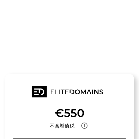
领域
starttipp.de
待售
€550
info_outline
不含增值税。